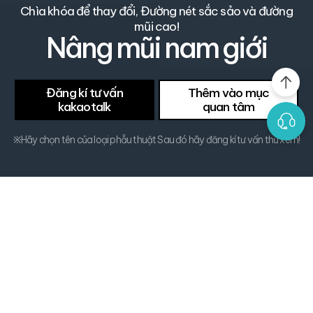
Chìa khóa để thay đổi, Đường nét sắc sảo và đường
mũi cao!
Nâng mũi nam giới
Đăng kí tư vấn
Thêm vào mục
kakaotalk
quan tâm
※Hãy chọn tên của loại phẫu thuật Sau đó hãy đăng kí tư vấn thử xem!
Đường mũi thẳng đẹp từ chân mày đến đầu mũi
Nâng mũi nam giới TS
Hình dạng lý tưởng mũi của nam giới khác với mũi của nữ giới.
Đường nối giữa xương chân mày, sống mũi, cánh mũi, góc
mũi,
v.v. Tất cả cần được tiến hành theo tỷ lệ phù hợp với nam