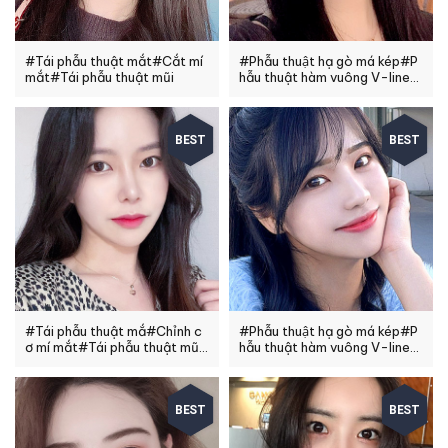
#Tái phẫu thuật mắt#Cắt mí
#Phẫu thuật hạ gò má kép#P
mắt#Tái phẫu thuật mũi
hẫu thuật hàm vuông V-line#
Xương hàm mặt#Nâng mũi
BEST
BEST
#Tái phẫu thuật mắ#Chỉnh c
#Phẫu thuật hạ gò má kép#P
ơ mí mắt#Tái phẫu thuật mũi
hẫu thuật hàm vuông V-line#
cao cấp
Xương hàm mặt
BEST
BEST