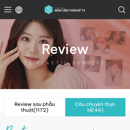
이전
Review
TS PLASTIC SURGERY
Review sau phẫu
Câu chuyện thực
thuật(1172)
tế(44)