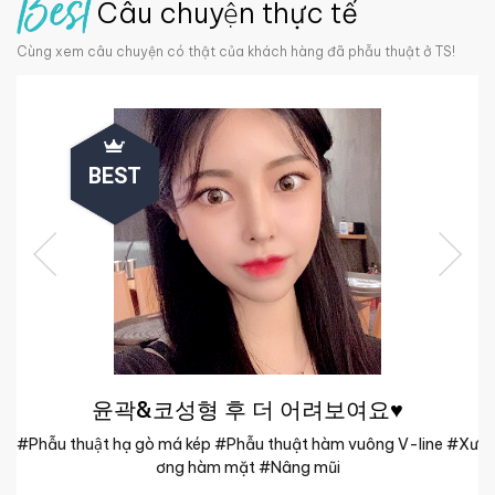
Câu chuyện thực tế
Cùng xem câu chuyện có thật của khách hàng đã phẫu thuật ở TS!
BEST
윤곽&코성형 후 더 어려보여요♥
#Phẫu thuật hạ gò má kép #Phẫu thuật hàm vuông V-line #Xư
#
ơng hàm mặt #Nâng mũi