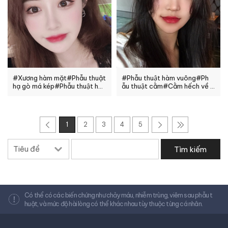
#Xương hàm mặt#Phẫu thuật
#Phẫu thuật hàm vuông#Ph
hạ gò má kép#Phẫu thuật h
ẫu thuật cằm#Cằm hếch về t
àm vuông#Xương hàm mặt#
rước#Đẩy cằm về phía sau#P
Nhấn tự nhiên
hẫu thuật mắt dướ
1
2
3
4
5
Có thể có các biến chứng như chảy máu, nhiễm trùng, viêm sau phẫu t
huật, và mức độ hài lòng có thể khác nhau tùy thuộc từng cá nhân.